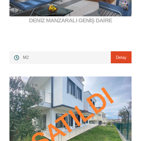
DENİZ MANZARALI GENİŞ DAİRE
7.850.000,00 ₺
">
Detay
M2