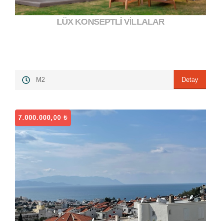
LÜX KONSEPTLİ VİLLALAR
7.350.000,00 ₺
">
Detay
M2
7.000.000,00 ₺