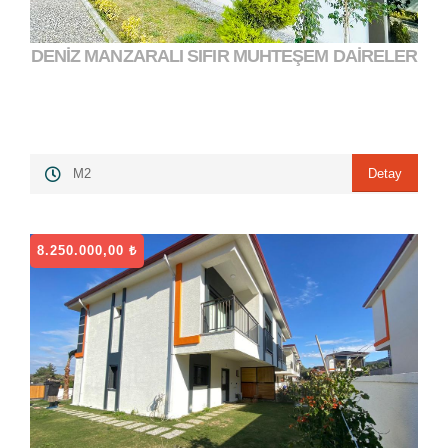
DENİZ MANZARALI SIFIR MUHTEŞEM DAİRELER
3.700.000,00 ₺
">
Detay
M2
8.250.000,00 ₺