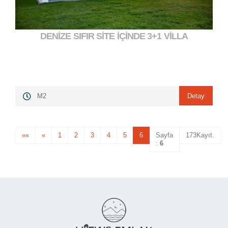
DENİZE SIFIR SİTE İÇİNDE 3+1 VİLLA
23.000.000,00 ₺
">
Detay
M2
««
«
1
2
3
4
5
6
Sayfa
173Kayıt.
:
6