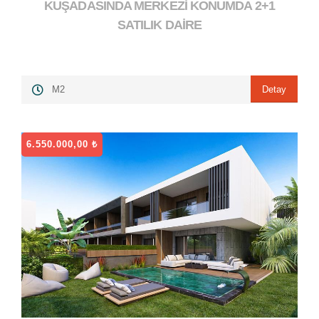
KUŞADASINDA MERKEZİ KONUMDA 2+1
4.000.000,00 ₺
">
SATILIK DAİRE
Detay
M2
6.550.000,00 ₺