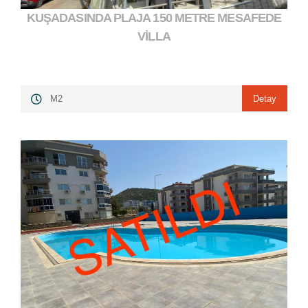
KUŞADASINDA PLAJA 150 METRE MESAFEDE
10.000.000,00 ₺
">
VİLLA
Detay
M2