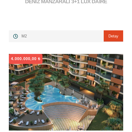
DENİZ MANZARALI 3+1 LÜX DAİRE
11.000.000,00 ₺
">
Detay
M2
4.000.000,00 ₺