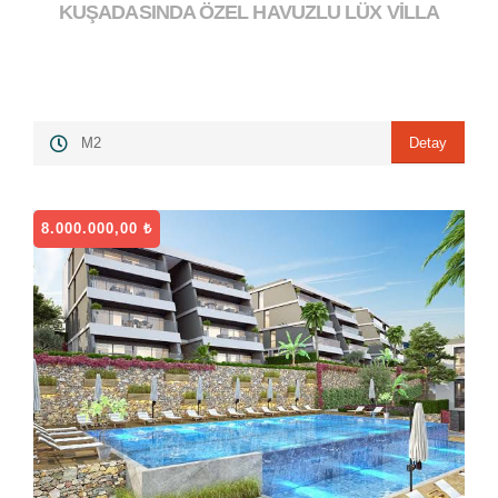
KUŞADASINDA ÖZEL HAVUZLU LÜX VİLLA
6.550.000,00 ₺
">
Detay
M2
8.000.000,00 ₺