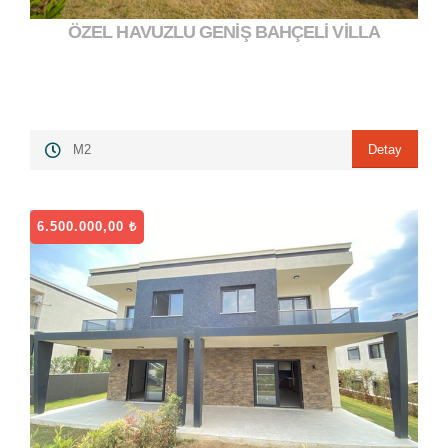
ÖZEL HAVUZLU GENİŞ BAHÇELİ VİLLA
13.000.000,00 ₺
">
Detay
M2
6.500.000,00 ₺