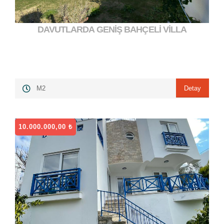
DAVUTLARDA GENİŞ BAHÇELİ VİLLA
8.250.000,00 ₺
">
Detay
M2
10.000.000,00 ₺