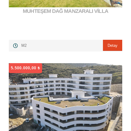
MUHTEŞEM DAĞ MANZARALI VİLLA
6.850.000,00 ₺
">
Detay
M2
5.500.000,00 ₺