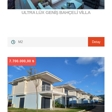
ULTRA LÜX GENİŞ BAHÇELİ VİLLA
25.000.000,00 ₺
">
Detay
M2
7.700.000,00 ₺