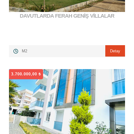
DAVUTLARDA FERAH GENİŞ VİLLALAR
7.700.000,00 ₺
">
Detay
M2
3.700.000,00 ₺