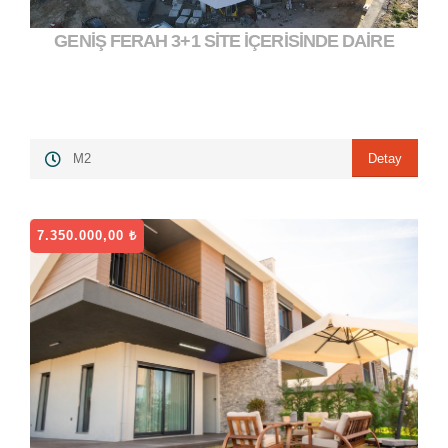
GENİŞ FERAH 3+1 SİTE İÇERİSİNDE DAİRE
5.500.000,00 ₺
">
Detay
M2
7.350.000,00 ₺