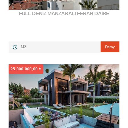
FULL DENİZ MANZARALI FERAH DAİRE
7.000.000,00 ₺
">
Detay
M2
25.000.000,00 ₺