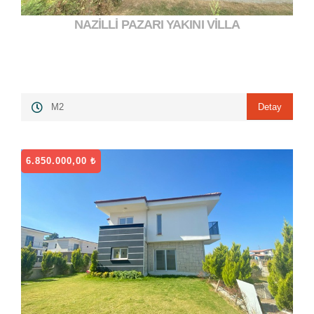
NAZİLLİ PAZARI YAKINI VİLLA
6.500.000,00 ₺
">
Detay
M2
6.850.000,00 ₺