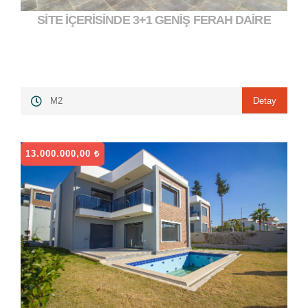
SİTE İÇERİSİNDE 3+1 GENİŞ FERAH DAİRE
Detay
M2
13.000.000,00 ₺