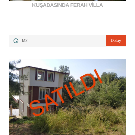
KUŞADASINDA FERAH VİLLA
7.500.000,00 ₺
">
Detay
M2